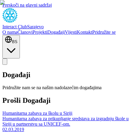
Preskoči na glavni sadržaj
Interact Club
Sarajevo
O nama
Članovi
Projekti
Događaji
Vijesti
Kontakt
Pridružite se
BS
Događaji
Pridružite nam se na našim nadolazećim događajima
Prošli Događaji
Humanitarna zabava za školu u Siriji
Humanitarna zabava za prikupljanje sredstava za izgradnju škole u
Siriji u partnerstvu sa UNICEF-om.
02.03.2019