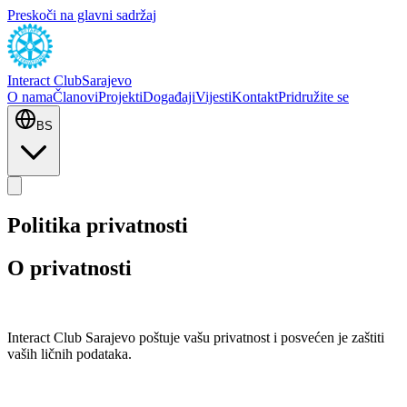
Preskoči na glavni sadržaj
Interact Club
Sarajevo
O nama
Članovi
Projekti
Događaji
Vijesti
Kontakt
Pridružite se
BS
Politika privatnosti
O privatnosti
Interact Club Sarajevo poštuje vašu privatnost i posvećen je zaštiti
vaših ličnih podataka.