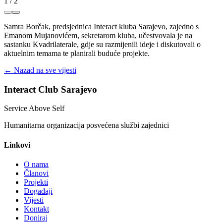
1
/
2
Samra Borčak, predsjednica Interact kluba Sarajevo, zajedno s
Emanom Mujanovićem, sekretarom kluba, učestvovala je na
sastanku Kvadrilaterale, gdje su razmijenili ideje i diskutovali o
aktuelnim temama te planirali buduće projekte.
← Nazad na sve vijesti
Interact Club Sarajevo
Service Above Self
Humanitarna organizacija posvećena službi zajednici
Linkovi
O nama
Članovi
Projekti
Događaji
Vijesti
Kontakt
Doniraj