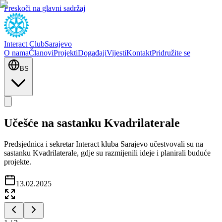
Preskoči na glavni sadržaj
Interact Club
Sarajevo
O nama
Članovi
Projekti
Događaji
Vijesti
Kontakt
Pridružite se
BS
Učešće na sastanku Kvadrilaterale
Predsjednica i sekretar Interact kluba Sarajevo učestvovali su na
sastanku Kvadrilaterale, gdje su razmijenili ideje i planirali buduće
projekte.
13.02.2025