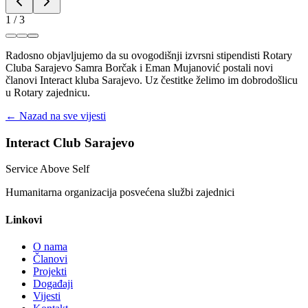
1
/
3
Radosno objavljujemo da su ovogodišnji izvrsni stipendisti Rotary
Cluba Sarajevo Samra Borčak i Eman Mujanović postali novi
članovi Interact kluba Sarajevo. Uz čestitke želimo im dobrodošlicu
u Rotary zajednicu.
← Nazad na sve vijesti
Interact Club Sarajevo
Service Above Self
Humanitarna organizacija posvećena službi zajednici
Linkovi
O nama
Članovi
Projekti
Događaji
Vijesti