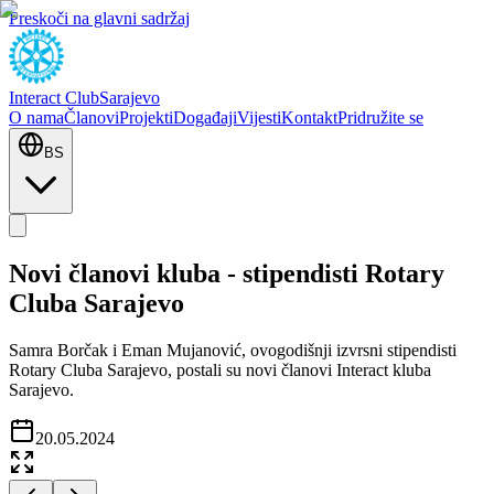
Preskoči na glavni sadržaj
Interact Club
Sarajevo
O nama
Članovi
Projekti
Događaji
Vijesti
Kontakt
Pridružite se
BS
Novi članovi kluba - stipendisti Rotary
Cluba Sarajevo
Samra Borčak i Eman Mujanović, ovogodišnji izvrsni stipendisti
Rotary Cluba Sarajevo, postali su novi članovi Interact kluba
Sarajevo.
20.05.2024