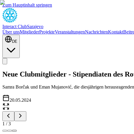
Zum Hauptinhalt springen
Interact Club
Sarajevo
Über uns
Mitglieder
Projekte
Veranstaltungen
Nachrichten
Kontakt
Beitr
DE
Neue Clubmitglieder - Stipendiaten des Ro
Samra Borčak und Eman Mujanović, die diesjährigen herausragenden S
20.05.2024
1
/
3