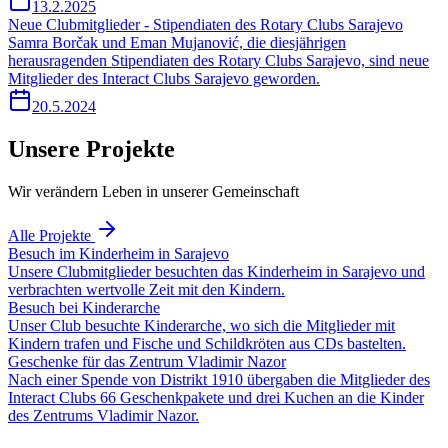
13.2.2025
Neue Clubmitglieder - Stipendiaten des Rotary Clubs Sarajevo
Samra Borčak und Eman Mujanović, die diesjährigen
herausragenden Stipendiaten des Rotary Clubs Sarajevo, sind neue
Mitglieder des Interact Clubs Sarajevo geworden.
20.5.2024
Unsere Projekte
Wir verändern Leben in unserer Gemeinschaft
Alle Projekte
Besuch im Kinderheim in Sarajevo
Unsere Clubmitglieder besuchten das Kinderheim in Sarajevo und
verbrachten wertvolle Zeit mit den Kindern.
Besuch bei Kinderarche
Unser Club besuchte Kinderarche, wo sich die Mitglieder mit
Kindern trafen und Fische und Schildkröten aus CDs bastelten.
Geschenke für das Zentrum Vladimir Nazor
Nach einer Spende von Distrikt 1910 übergaben die Mitglieder des
Interact Clubs 66 Geschenkpakete und drei Kuchen an die Kinder
des Zentrums Vladimir Nazor.