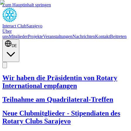
Zum Hauptinhalt springen
Interact Club
Sarajevo
Über
uns
Mitglieder
Projekte
Veranstaltungen
Nachrichten
Kontakt
Beitreten
DE
Wir haben die Präsidentin von Rotary
International empfangen
Teilnahme am Quadrilateral-Treffen
Neue Clubmitglieder - Stipendiaten des
Rotary Clubs Sarajevo