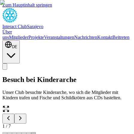
Zum Hauptinhalt springen
Interact Club
Sarajevo
Über
uns
Mitglieder
Projekte
Veranstaltungen
Nachrichten
Kontakt
Beitreten
DE
Besuch bei Kinderarche
Unser Club besuchte Kinderarche, wo sich die Mitglieder mit
Kindern trafen und Fische und Schildkröten aus CDs bastelten.
1
/
7