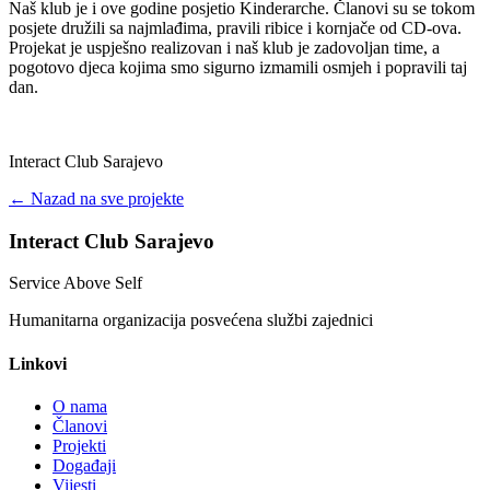
Naš klub je i ove godine posjetio Kinderarche. Članovi su se tokom
posjete družili sa najmlađima, pravili ribice i kornjače od CD-ova.
Projekat je uspješno realizovan i naš klub je zadovoljan time, a
pogotovo djeca kojima smo sigurno izmamili osmjeh i popravili taj
dan.
Interact Club Sarajevo
← Nazad na sve projekte
Interact Club Sarajevo
Service Above Self
Humanitarna organizacija posvećena službi zajednici
Linkovi
O nama
Članovi
Projekti
Događaji
Vijesti