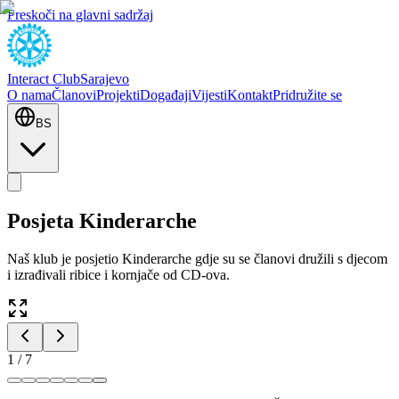
Preskoči na glavni sadržaj
Interact Club
Sarajevo
O nama
Članovi
Projekti
Događaji
Vijesti
Kontakt
Pridružite se
BS
Posjeta Kinderarche
Naš klub je posjetio Kinderarche gdje su se članovi družili s djecom
i izrađivali ribice i kornjače od CD-ova.
1
/
7